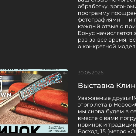
обработку, эргоном
программу поощрен
фотографиями — и п
каждый отзыв о при
Бонус начисляется з
раз за всё время. Е
о конкретной модели,
30.05.2026
Выставка Клин
Уважаемые друзья!М
этого лета в Новоси
мы снова будем в с
вместе с вами погр
новинок и традиций.
Восход, 15 (метро «О