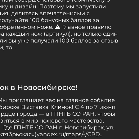
ику и дизайн. Поэтому мы запустили
ия: делитесь впечатлениями с
олучайте 100 бонусных баллов за
обретённом ноже. ⚠️ Главное правило
а каждый нож (артикул), но только один
сли вы уже получали 100 баллов за отзыв
 то...
ок в Новосибирске!
ы приглашает вас на главное событие
бирске Выставка Клинок! С 4 по 7 июня
ердце города — в ГПНТБ СО РАН, чтобы
узиться в мир ножевого мастерства,
 Где:ГПНТБ СО РАН г. Новосибирск, ул.
ктябрьская»)yandex.ru/maps/-/CPD...