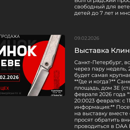
Волгоградский прос
свободный для вете
детей до 7 лет и мн
09.02.2026
Выставка Клин
Санкт-Петербург, в
через пару недель, 
будет самая крупная
**Где и когда?** Са
площадь, дом 3Е (с
февраля 2026 года **
20:0023 февраля: с 1
информация:** Посе
на выставку вместе
просят обратить вн
проводиться в DAA 