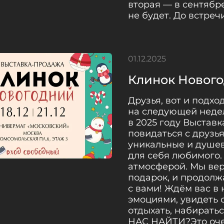
вторая — в сентябр
не будет. До встречи,
01.12.2025
Клинок Нового
Друзья, вот и подход
на следующей неде
в 2025 году Выставк
повидаться с друз
уникальные и душев
для себя любимого.
атмосферой. Мы вер
подарок, и продолж
с вами! Ждём вас в
эмоциями, увидеть 
отдыхать, набирать
НАС НАЙТИ?Это очен