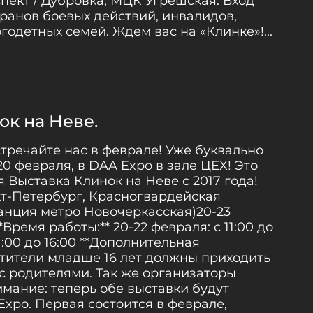
пект / Дубровка, МЦК Угрешская. Вход
ранов боевых действий, инвалидов,
огодетных семей. Ждем вас на «Клинке»!...
ок на Неве.
стречайте нас в феврале! Уже буквально
20 февраля, в DAA Expo в зале ЦЕХ! Это
 Выставка Клинок на Неве с 2017 года!
нкт-Петербург, Красногвардейская
танция метро Новочеркасская)20-23
Время работы:** 20-22 февраля: с 11:00 до
1:00 до 16:00 **Дополнительная
тители младше 16 лет должны приходить
 с родителями. Так же организаторы
имание: теперь обе выставки будут
Expo. Первая состоится в феврале,