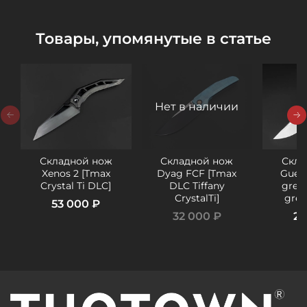
Товары, упомянутые в статье
Нет в наличии
Складной нож
Складной нож
Скла
Xenos 2 [Tmax
Dyag FCF [Tmax
Guer
Crystal Ti DLC]
DLC Tiffany
green
CrystalTi]
gree
53 000 ₽
32 000 ₽
28