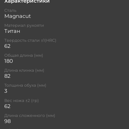
Характеристики
Сталь
Magnacut
Материал рукояти
Титан
Твердость стали ±1(HRC)
62
Общая длина (мм)
180
Длина клинка (мм)
82
Толщина обуха (мм)
3
Вес ножа ±2 (гр)
62
Длина сложенного (мм)
98