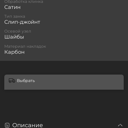
Обработка клинка
Сатин
Тип замка
Слип-джойнт
Осевой узел
Шайбы
Материал накладок
Карбон
Выбрать
Описание