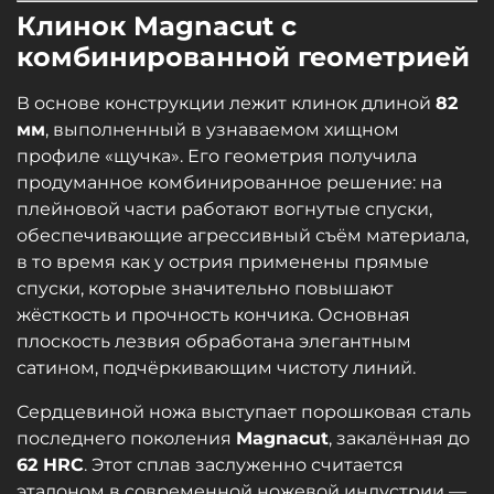
Клинок Magnacut с
комбинированной геометрией
В основе конструкции лежит клинок длиной
82
мм
, выполненный в узнаваемом хищном
профиле «щучка». Его геометрия получила
продуманное комбинированное решение: на
плейновой части работают вогнутые спуски,
обеспечивающие агрессивный съём материала,
в то время как у острия применены прямые
спуски, которые значительно повышают
жёсткость и прочность кончика. Основная
плоскость лезвия обработана элегантным
сатином, подчёркивающим чистоту линий.
Сердцевиной ножа выступает порошковая сталь
последнего поколения
Magnacut
, закалённая до
62 HRC
. Этот сплав заслуженно считается
эталоном в современной ножевой индустрии —