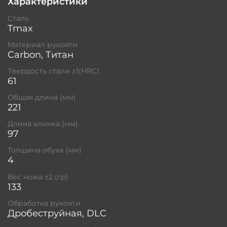
Характеристики
Сталь
Tmax
Материал рукояти
Carbon, Титан
Твердость стали ±1(HRC)
61
Общая длина (мм)
221
Длина клинка (мм)
97
Толщина обуха (мм)
4
Вес ножа ±2 (гр)
133
Обработка рукояти
Дробеструйная, DLC