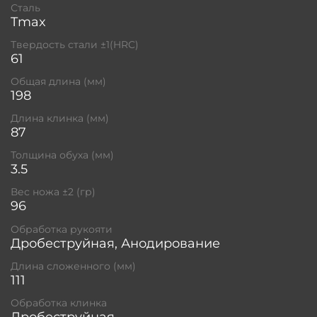
Сталь
Tmax
Твердость стали ±1(HRC)
61
Общая длина (мм)
198
Длина клинка (мм)
87
Толщина обуха (мм)
3.5
Вес ножа ±2 (гр)
96
Обработка рукояти
Дробеструйная, Анодирование
Длина сложенного (мм)
111
Обработка клинка