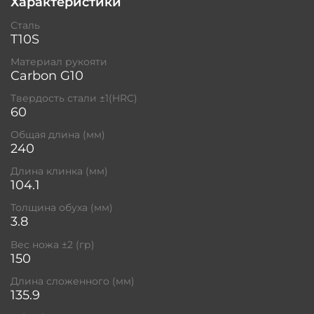
Характеристики
Сталь
T10S
Материал рукояти
Carbon G10
Твердость стали ±1(HRC)
60
Общая длина (мм)
240
Длина клинка (мм)
104.1
Толщина обуха (мм)
3.8
Вес ножа ±2 (гр)
150
Длина сложенного (мм)
135.9