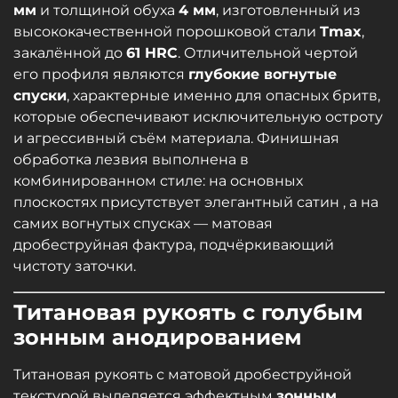
мм
и толщиной обуха
4 мм
, изготовленный из
высококачественной порошковой стали
Tmax
,
закалённой до
61 HRC
. Отличительной чертой
его профиля являются
глубокие вогнутые
спуски
, характерные именно для опасных бритв,
которые обеспечивают исключительную остроту
и агрессивный съём материала. Финишная
обработка лезвия выполнена в
комбинированном стиле: на основных
плоскостях присутствует элегантный сатин , а на
самих вогнутых спусках — матовая
дробеструйная фактура, подчёркивающий
чистоту заточки.
Титановая рукоять с голубым
зонным анодированием
Титановая рукоять с матовой дробеструйной
текстурой выделяется эффектным
зонным