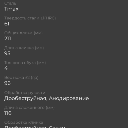
Сталь
Tmax
Твердость стали ±1(HRC)
61
Общая длина (мм)
211
Длина клинка (мм)
95
Толщина обуха (мм)
4
Вес ножа ±2 (гр)
96
Обработка рукояти
Дробеструйная, Анодирование
Длина сложенного (мм)
116
Обработка клинка