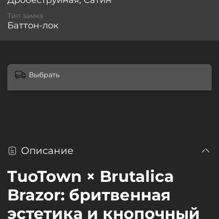
Дробеструйная, Сатин
Тип замка
Баттон-лок
Выбрать
Описание
TuoTown × Brutalica
Brazor: бритвенная
эстетика и кнопочный