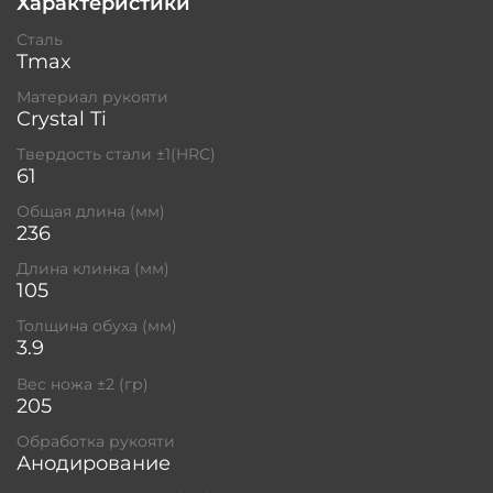
Характеристики
Сталь
Tmax
Материал рукояти
Crystal Ti
Твердость стали ±1(HRC)
61
Общая длина (мм)
236
Длина клинка (мм)
105
Толщина обуха (мм)
3.9
Вес ножа ±2 (гр)
205
Обработка рукояти
Анодирование